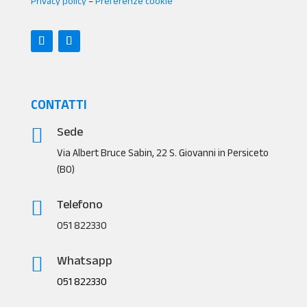
Privacy policy
–
Preferenze cookie
CONTATTI
Sede

Via Albert Bruce Sabin, 22 S. Giovanni in Persiceto
(BO)
Telefono

051 822330
Whatsapp

051 822330